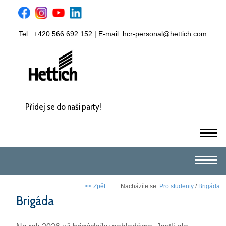
Tel.: +420 566 692 152 | E-mail:
hcr-personal@hettich.com
Přidej se do naší party!
m
m
<< Zpět
Nacházíte se:
Pro studenty
/
Brigáda
Brigáda