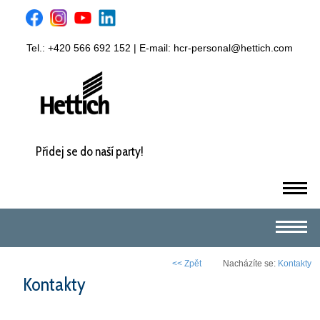
Tel.: +420 566 692 152 | E-mail:
hcr-personal@hettich.com
Přidej se do naší party!
m
m
<< Zpět
Nacházíte se:
Kontakty
Kontakty