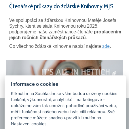
Čtenářské průkazy do žďárské Knihovny MJS
Ve spolupráci se žďárskou Knihovnou Matěje Josefa
Sychry, která se stala Knihovnou roku 2025,
podporujeme naše zaměstnance-čtenáře
proplacením
jejich ročních čtenářských průkazů
.
Co všechno žďárská knihovna nabízí najdete
zde
.
Informace o cookies
Kliknutím na Souhlasím se vším budou uloženy cookies
funkční, výkonnostní, analytické i marketingové -
dokážeme vám tak umožnit pohodlné používání webu,
měřit funkčnost našeho webu i vás cílit reklamou. Své
Portál pro oznamovatele-whistleblowing
Česky
GDPR
preference můžete snadno upravit kliknutím na
Mapa stránek
Nastavení cookies
Nastavení cookies.