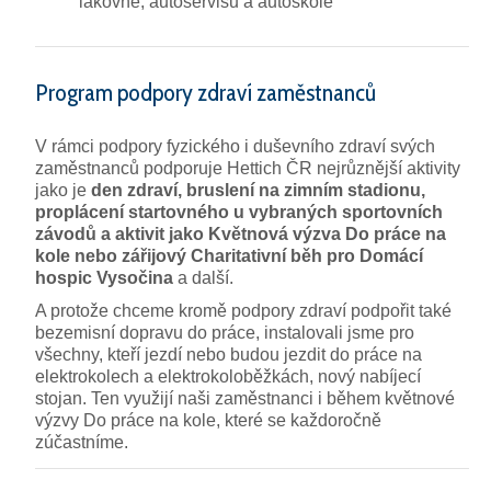
lakovně, autoservisu a autoškole
Program podpory zdraví zaměstnanců
V rámci podpory fyzického i duševního zdraví svých
zaměstnanců podporuje Hettich ČR nejrůznější aktivity
jako je
den zdraví, bruslení na zimním stadionu,
proplácení startovného u vybraných sportovních
závodů a aktivit jako Květnová výzva Do práce na
kole nebo zářijový Charitativní běh pro Domácí
hospic Vysočina
a další.
A protože chceme kromě podpory zdraví podpořit také
bezemisní dopravu do práce, instalovali jsme pro
všechny, kteří jezdí nebo budou jezdit do práce na
elektrokolech a elektrokoloběžkách, nový nabíjecí
stojan. Ten využijí naši zaměstnanci i během květnové
výzvy Do práce na kole, které se každoročně
zúčastníme.