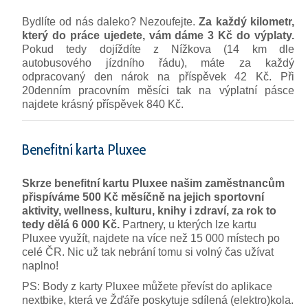
Bydlíte od nás daleko? Nezoufejte.
Za každý kilometr,
který do práce ujedete, vám dáme 3 Kč do výplaty.
Pokud tedy dojíždíte z Nížkova (14 km dle
autobusového jízdního řádu), máte za každý
odpracovaný den nárok na příspěvek 42 Kč. Při
20denním pracovním měsíci tak na výplatní pásce
najdete krásný příspěvek 840 Kč.
Benefitní karta Pluxee
Skrze benefitní kartu Pluxee našim zaměstnancům
přispíváme 500 Kč měsíčně na jejich sportovní
aktivity, wellness, kulturu, knihy i zdraví, za rok to
tedy dělá 6 000 Kč.
Partnery, u kterých lze kartu
Pluxee využít, najdete na více než 15 000 místech po
celé ČR. Nic už tak nebrání tomu si volný čas užívat
naplno!
PS: Body z karty Pluxee můžete převíst do aplikace
nextbike, která ve Žďáře poskytuje sdílená (elektro)kola.