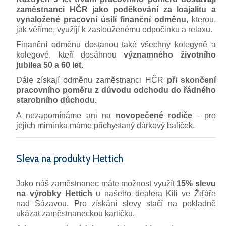
zaměstnanci HČR jako poděkování za loajalitu a
vynaložené pracovní úsilí finanční odměnu,
kterou,
jak věříme, využíjí k zaslouženému odpočinku a relaxu.
Finanční odměnu dostanou také všechny kolegyně a
kolegové, kteří dosáhnou
významného životního
jubilea 50 a 60 let.
Dále získají odměnu zaměstnanci HČR
při skončení
pracovního poměru z důvodu odchodu do řádného
starobního důchodu.
A nezapomínáme ani na
novopečené rodiče
- pro
jejich miminka máme přichystaný dárkový balíček.
Sleva na produkty Hettich
Jako náš zaměstnanec máte možnost využít
15% slevu
na výrobky Hettich
u našeho dealera Kili ve Žďáře
nad Sázavou. Pro získání slevy stačí na pokladně
ukázat zaměstnaneckou kartičku.