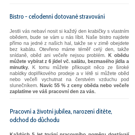
Bistro - celodenní dotované stravování
Jestli vás nebaví nosit si každý den krabičky s vlastním
obědem, bude se vám u nás líbit. Naše bistro najdete
přímo na jedné z našich hal, takže se v zimě obejdete
bez kabátu. Otevřeno máme téměř celý den, takže
snídaně, oběd ani večeře nejsou problém.
K obědu
můžete vybírat z 6 jídel vč. salátu, bezmasého jídla a
minutky.
K tomu můžete přikoupit něco ze široké
nabídky doplňkového prodeje a v létě si můžete oběd
nebo večeři vychutnat na čerstvém vzduchu pod
slunečníkem.
Navíc 55 % z ceny oběda nebo večeře
zaplatíme ve váš pracovní den za vás.
Pracovní a životní jubilea, narození dítěte,
odchod do důchodu
Každých 5 let trvání pracovního poměru dostávají