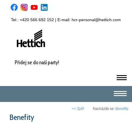
Tel.: +420 566 692 152 | E-mail:
hcr-personal@hettich.com
Přidej se do naší party!
m
m
<< Zpět
Nacházíte se:
Benefity
Benefity